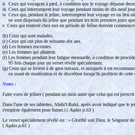
ii Ceux qui voyagent à pied, à condition que le voyage dépasse deux
iii Ceux qui interrompent leur voyage pendant moins de dix-neuf jour
iv Ceux qui, pendant le jeûne, interrompent leur voyage en un lieu où i
ne sont dispensés du jeûne que pendant les trois premiers jours après
v Ceux qui rentrent chez eux en période de Jeûne doivent commencer à
(b) Ceux qui sont malades.
(c) Ceux qui ont plus de soixante-dix ans.
(d) Les femmes enceintes.
(e) Les femmes qui allaitent.
(f) Les femmes pendant leur fatigue mensuelle, à condition de procéder 
95 fois chaque jour un verset révélé spécialement.
(g) Ceux qui se livrent à de gros travaux, et auxquels il est recomman
en usant de modération et de discrétion lorsqu'ils profitent de cette 
Notes :
Faire voeu de jeûner ( pendant un mois autre que celui qui est prescri
Dans l'une de ses tablettes, Abdu'l-Bahà, après avoir indiqué que le je
s'emploie également pour fumer.) (
Aqdas p.63
)
Le verset spécialement révélé est : « Glorifié soit Dieu, le Seigneur de
(
Aqdas p.61
)