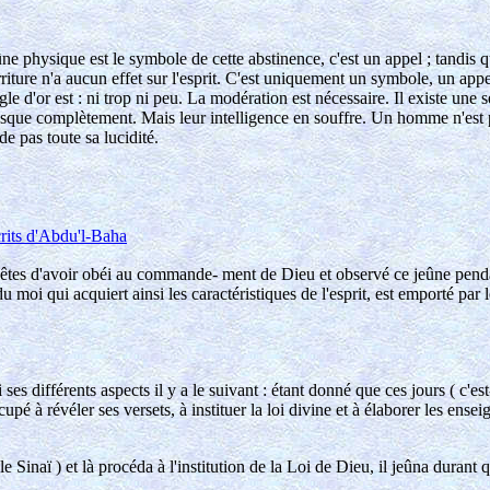
ne physique est le symbole de cette abstinence, c'est un appel ; tandis que
riture n'a aucun effet sur l'esprit. C'est uniquement un symbole, un app
le d'or est : ni trop ni peu. La modération est nécessaire. Il existe une 
resque complètement. Mais leur intelligence en souffre. Un homme n'est 
de pas toute sa lucidité.
rits d'Abdu'l-Baha
êtes d'avoir obéi au commande- ment de Dieu et observé ce jeûne pendant
 moi qui acquiert ainsi les caractéristiques de l'esprit, est emporté par l
es différents aspects il y a le suivant : étant donné que ces jours ( c'est
ccupé à révéler ses versets, à instituer la loi divine et à élaborer les en
Sinaï ) et là procéda à l'institution de la Loi de Dieu, il jeûna durant qu