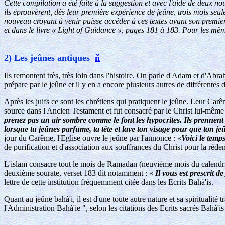
Cette compilation a été faite à la suggestion et avec l'aide de deu
ils éprouvèrent, dès leur première expérience de jeûne, trois mois seul
nouveau croyant à venir puisse accéder à ces textes avant son premier 
et dans le livre « Light of Guidance », pages 181 à 183. Pour les même 
2) Les jeûnes antiques
ñ
Ils remontent très, très loin dans l'histoire. On parle d'Adam et d'A
prépare par le jeûne et il y en a encore plusieurs autres de différentes 
Après les juifs ce sont les chrétiens qui pratiquent le jeûne. Leur Car
source dans l'Ancien Testament et fut consacré par le Christ lui-même 
prenez pas un air sombre comme le font les hypocrites. Ils prennent c
lorsque tu jeûnes parfume, ta tête et lave ton visage pour que ton je
jour du Carême, l'Eglise ouvre le jeûne par l'annonce : «
Voici le temps
de purification et d'association aux souffrances du Christ pour la réde
L'islam consacre tout le mois de Ramadan (neuvième mois du calendrier 
deuxième sourate, verset 183 dit notamment : «
Il vous est prescrit d
lettre de cette institution fréquemment citée dans les Ecrits Bahà'is.
Quant au jeûne bahà'i, il est d'une toute autre nature et sa spiritualit
l'Administration Bahà'ie ", selon les citations des Ecrits sacrés Bahà