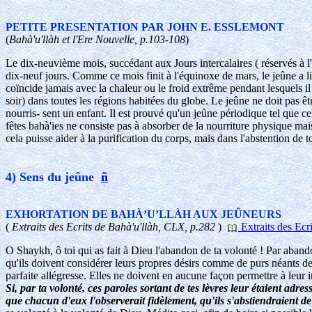
PETITE PRESENTATION PAR JOHN E. ESSLEMONT
(
Bahà'u'llàh et l'Ere Nouvelle, p.103-108
)
Le dix-neuvième mois, succédant aux Jours intercalaires ( réservés à l'h
dix-neuf jours. Comme ce mois finit à l'équinoxe de mars, le jeûne a li
coïncide jamais avec la chaleur ou le froid extrême pendant lesquels il
soir) dans toutes les régions habitées du globe. Le jeûne ne doit pas êt
nourris- sent un enfant. Il est prouvé qu'un jeûne périodique tel que c
fêtes bahà'ies ne consiste pas à absorber de la nourriture physique mais
cela puisse aider à la purification du corps, mais dans l'abstention de 
4) Sens du jeûne
ñ
EXHORTATION DE BAHÀ’U’LLÀH AUX JEÛNEURS
(
Extraits des Ecrits de Bahà'u'llàh, CLX, p.282
)
Extraits des Ecri
O Shaykh, ô toi qui as fait à Dieu l'abandon de ta volonté ! Par aban
qu'ils doivent considérer leurs propres désirs comme de purs néants de
parfaite allégresse. Elles ne doivent en aucune façon permettre à leur 
Si, par ta volonté, ces paroles sortant de tes lèvres leur étaient ad
que chacun d'eux l'observerait fidèlement, qu'ils s'abstiendraient de 