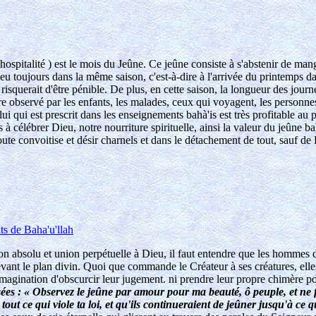
ospitalité ) est le mois du Jeûne. Ce jeûne consiste à s'abstenir de mange
eu toujours dans la même saison, c'est-à-dire à l'arrivée du printemps d
 risquerait d'être pénible. De plus, en cette saison, la longueur des jou
re observé par les enfants, les malades, ceux qui voyagent, les personnes
elui qui est prescrit dans les enseignements bahà'is est très profitable a
 à célébrer Dieu, notre nourriture spirituelle, ainsi la valeur du jeûne b
toute convoitise et désir charnels et dans le détachement de tout, sauf de
ts de Baha'u'llah
don absolu et union perpétuelle à Dieu, il faut entendre que les hommes
vant le plan divin. Quoi que commande le Créateur à ses créatures, elles
imagination d'obscurcir leur jugement. ni prendre leur propre chimère po
ressées : « Observez le jeûne par amour pour ma beauté, ô peuple, et ne
tout ce qui viole ta loi, et qu'ils continueraient de jeûner jusqu'à ce q