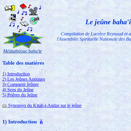
Le jeûne baha'i
Compilation de Lucrèce Reynaud et 
l'Assemblée Spirituelle Nationale des B
Médiathèque baha'ie
Table des matières
1) Introduction
2) Les Jeûnes Antiques
3) Comment Jeûner
4) Sens du Jeûne
5) Prières du Jeûne
Synopsys du Kitab-i-Aqdas sur le jeûne
1) Introduction
ñ