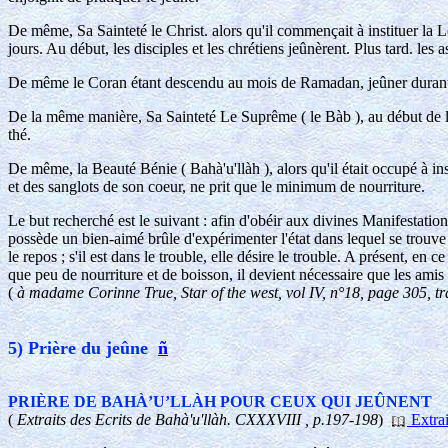
De même, Sa Sainteté le Christ. alors qu'il commençait à instituer la Lo
jours. Au début, les disciples et les chrétiens jeûnèrent. Plus tard. le
De même le Coran étant descendu au mois de Ramadan, jeûner durant 
De la même manière, Sa Sainteté Le Suprême ( le Bàb ), au début de la 
thé.
De même, la Beauté Bénie ( Bahà'u'llàh ), alors qu'il était occupé à ins
et des sanglots de son coeur, ne prit que le minimum de nourriture.
Le but recherché est le suivant : afin d'obéir aux divines Manifestati
possède un bien-aimé brûle d'expérimenter l'état dans lequel se trouve son b
le repos ; s'il est dans le trouble, elle désire le trouble. A présent, 
que peu de nourriture et de boisson, il devient nécessaire que les amis
(
à madame Corinne True, Star of the west, vol IV, n°18, page 305, t
5) Prière du jeûne
ñ
PRIÈRE DE BAHÀ’U’LLÀH POUR CEUX QUI JEÛNENT
(
Extraits des Ecrits de Bahà'u'llàh. CXXXVIII , p.197-198
)
Extrai