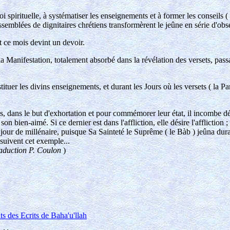
i spirituelle, à systématiser les enseignements et à former les conseils ( 
s assemblées de dignitaires chrétiens transformèrent le jeûne en série d'o
ce mois devint un devoir.
Manifestation, totalement absorbé dans la révélation des versets, passa 
tituer les divins enseignements, et durant les Jours où les versets ( la 
ons, dans le but d'exhortation et pour commémorer leur état, il incombe d
ien-aimé. Si ce dernier est dans l'affliction, elle désire l'affliction ; s'il
en ce jour de millénaire, puisque Sa Sainteté le Suprême ( le Bàb ) jeûna 
 suivent cet exemple...
raduction P. Coulon
)
ts des Ecrits de Baha'u'llah