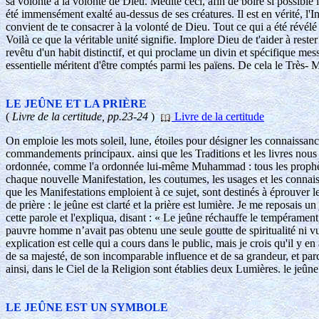
sa volonté à la volonté de Dieu. Médite ceci, afin de boire si possible 
été immensément exalté au-dessus de ses créatures. Il est en vérité, l'I
convient de te consacrer à la volonté de Dieu. Tout ce qui a été révélé d
Voilà ce que la véritable unité signifie. Implore Dieu de t'aider à rest
revêtu d'un habit distinctif, et qui proclame un divin et spécifique messa
essentielle méritent d'être comptés parmi les païens. De cela le Très- M
LE JEÛNE ET LA PRIÈRE
(
Livre de la certitude, pp.23-24
)
Livre de la certitude
On emploie les mots soleil, lune, étoiles pour désigner les connaissa
commandements principaux. ainsi que les Traditions et les livres nous l'
ordonnée, comme l'a ordonnée lui-même Muhammad : tous les prophète
chaque nouvelle Manifestation, les coutumes, les usages et les connaiss
que les Manifestations emploient à ce sujet, sont destinés à éprouver
de prière : le jeûne est clarté et la prière est lumière. Je me reposai
cette parole et l'expliqua, disant : « Le jeûne réchauffe le tempérament,
pauvre homme n’avait pas obtenu une seule goutte de spiritualité ni vu
explication est celle qui a cours dans le public, mais je crois qu'il y
de sa majesté, de son incomparable influence et de sa grandeur, et parce 
ainsi, dans le Ciel de la Religion sont établies deux Lumières. le jeûne 
LE JEÛNE EST UN SYMBOLE