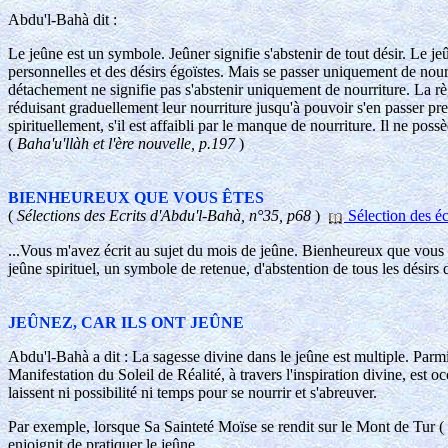
Abdu'l-Bahà dit :
Le jeûne est un symbole. Jeûner signifie s'abstenir de tout désir. Le jeû
personnelles et des désirs égoïstes. Mais se passer uniquement de nour
détachement ne signifie pas s'abstenir uniquement de nourriture. La règ
réduisant graduellement leur nourriture jusqu'à pouvoir s'en passer p
spirituellement, s'il est affaibli par le manque de nourriture. Il ne possè
(
Baha'u'llàh et l'ère nouvelle, p.197
)
BIENHEUREUX QUE VOUS ÊTES
(
Sélections des Ecrits d'Abdu'l-Bahà, n°35, p68
)
Sélection des éc
...Vous m'avez écrit au sujet du mois de jeûne. Bienheureux que vous 
jeûne spirituel, un symbole de retenue, d'abstention de tous les désirs du
JEÛNEZ, CAR ILS ONT JEÛNE
Abdu'l-Bahà a dit : La sagesse divine dans le jeûne est multiple. Parmi s
Manifestation du Soleil de Réalité, à travers l'inspiration divine, est o
laissent ni possibilité ni temps pour se nourrir et s'abreuver.
Par exemple, lorsque Sa Sainteté Moïse se rendit sur le Mont de Tur ( le 
enjoignit de pratiquer le jeûne.