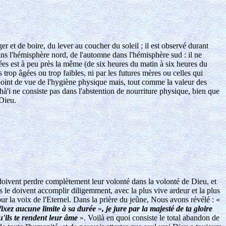
r et de boire, du lever au coucher du soleil ; il est observé durant
ans l'hémisphère nord, de l'automne dans l'hémisphère sud : il ne
rnées est à peu près la même (de six heures du matin à six heures du
 trop âgées ou trop faibles, ni par les futures mères ou celles qui
u point de vue de l'hygiène physique mais, tout comme la valeur des
ahà'i ne consiste pas dans l'abstention de nourriture physique, bien que
 Dieu.
 doivent perdre complètement leur volonté dans la volonté de Dieu, et
 le doivent accomplir diligemment, avec la plus vive ardeur et la plus
ur la voix de l'Eternel. Dans la prière du jeûne, Nous avons révélé : «
 fixez aucune limite à sa durée
»
, je jure par la majesté de ta gloire
u'ils te rendent leur âme
». Voilà en quoi consiste le total abandon de