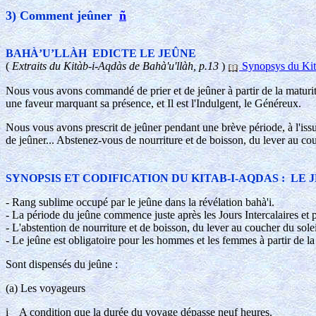
3) Comment jeûner
ñ
BAHÀ’U’LLÀH EDICTE LE JEÛNE
(
Extraits du Kitàb-i-Aqdàs de Bahà'u'llàh, p.13
)
Synopsys du Kit
Nous vous avons commandé de prier et de jeûner à partir de la maturité
une faveur marquant sa présence, et Il est l'Indulgent, le Généreux.
Nous vous avons prescrit de jeûner pendant une brève période, à l'is
de jeûner... Abstenez-vous de nourriture et de boisson, du lever au couc
SYNOPSIS ET CODIFICATION DU KITAB-I-AQDAS : LE 
- Rang sublime occupé par le jeûne dans la révélation bahà'i.
- La période du jeûne commence juste après les Jours Intercalaires et
- L'abstention de nourriture et de boisson, du lever au coucher du soleil
- Le jeûne est obligatoire pour les hommes et les femmes à partir de la 
Sont dispensés du jeûne :
(a) Les voyageurs
i A condition que la durée du voyage dépasse neuf heures.