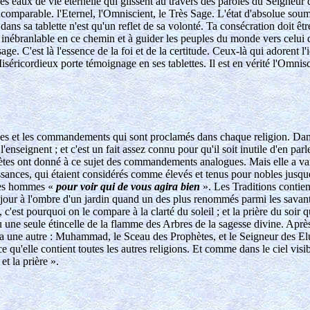
les eaux de vie éternelle qui glissent au travers des paroles du Seigneur 
ncomparable. l'Eternel, l'Omniscient, le Très Sage. L'état d'absolue soumi
ans sa tablette n'est qu'un reflet de sa volonté. Ta consécration doit êtr
er inébranlable en ce chemin et à guider les peuples du monde vers celui q
ge. C'est là l'essence de la foi et de la certitude. Ceux-là qui adorent l'
iséricordieux porte témoignage en ses tablettes. Il est en vérité l'Omnisc
nces et les commandements qui sont proclamés dans chaque religion. Dans
enseignent ; et c'est un fait assez connu pour qu'il soit inutile d'en par
s ont donné à ce sujet des commandements analogues. Mais elle a vari
ances, qui étaient considérés comme élevés et tenus pour nobles jusque-l
 les hommes «
pour voir qui de vous agira bien
». Les Traditions contien
s un jour à l'ombre d'un jardin quand un des plus renommés parmi les sava
 c'est pourquoi on le compare à la clarté du soleil ; et la prière du soir q
 une seule étincelle de la flamme des Arbres de la sagesse divine. Aprè
 en a une autre : Muhammad, le Sceau des Prophètes, et le Seigneur des El
qu'elle contient toutes les autres religions. Et comme dans le ciel visible
et la prière ».