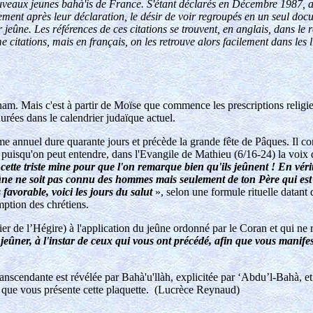
x nouveaux jeunes bahà'is de France. S'étant déclarés en Décembre 198
ement après leur déclaration, le désir de voir regroupés en un seul docum
jeûne. Les références de ces citations se trouvent, en anglais, dans le 
citations, mais en français, on les retrouve alors facilement dans les li
braham. Mais c'est à partir de Moïse que commence les prescriptions rel
durées dans le calendrier judaïque actuel.
ême annuel dure quarante jours et précède la grande fête de Pâques. Il c
puisqu'on peut entendre, dans l'Evangile de Mathieu (6/16-24) la voix d
ette triste mine pour que l'on remarque bien qu'ils jeûnent ! En vérit
ûne ne soit pas connu des hommes mais seulement de ton Père qui est pr
 favorable, voici les jours du salut
», selon une formule rituelle datant 
mption des chrétiens.
de l’Hégire) à l'application du jeûne ordonné par le Coran et qui ne re
e jeûner, à l'instar de ceux qui vous ont précédé, afin que vous manifes
é transcendante est révélée par Bahà'u'llàh, explicitée par ‘Abdu’l-Bahà, 
'is que vous présente cette plaquette. (Lucrèce Reynaud)