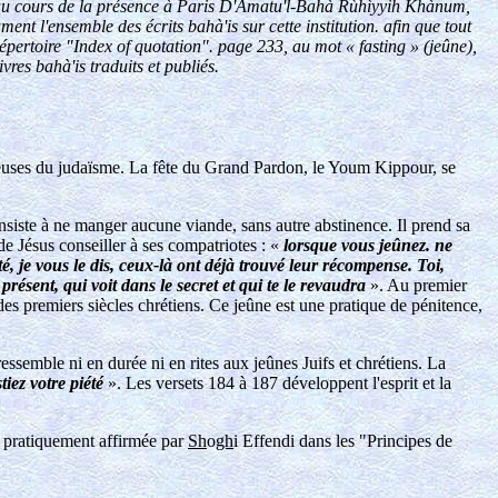
7, au cours de la présence à Paris D'Amatu'l-Bahà Rùhìyyih Khànum,
ent l'ensemble des écrits bahà'is sur cette institution. afin que tout
répertoire "Index of quotation". page 233, au mot « fasting » (jeûne),
vres bahà'is traduits et publiés.
igieuses du judaïsme. La fête du Grand Pardon, le Youm Kippour, se
onsiste à ne manger aucune viande, sans autre abstinence. Il prend sa
e Jésus conseiller à ses compatriotes : «
lorsque vous jeûnez. ne
é, je vous le dis, ceux-là ont déjà trouvé leur récompense. Toi,
ésent, qui voit dans le secret et qui te le revaudra
». Au premier
des premiers siècles chrétiens. Ce jeûne est une pratique de pénitence,
ssemble ni en durée ni en rites aux jeûnes Juifs et chrétiens. La
tiez votre piété
». Les versets 184 à 187 développent l'esprit et la
et pratiquement affirmée par
Sh
o
gh
i Effendi dans les "Principes de