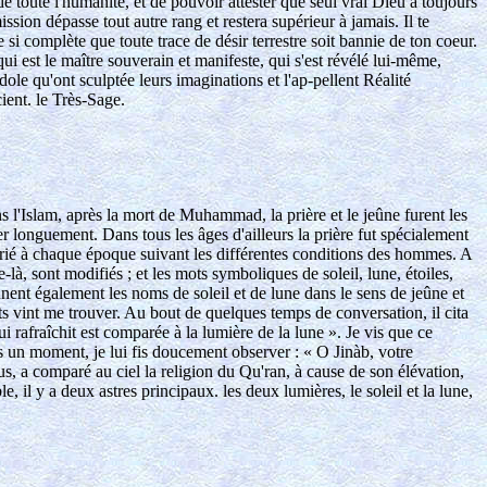
de toute l'humanité, et de pouvoir attester que seul vrai Dieu a toujours
ssion dépasse tout autre rang et restera supérieur à jamais. Il te
e si complète que toute trace de désir terrestre soit bannie de ton coeur.
ui est le maître souverain et manifeste, qui s'est révélé lui-même,
idole qu'ont sculptée leurs imaginations et l'ap-pellent Réalité
ient. le Très-Sage.
 l'Islam, après la mort de Muhammad, la prière et le jeûne furent les
ler longuement. Dans tous les âges d'ailleurs la prière fut spécialement
é à chaque époque suivant les différentes conditions des hommes. A
à, sont modifiés ; et les mots symboliques de soleil, lune, étoiles,
nent également les noms de soleil et de lune dans le sens de jeûne et
nts vint me trouver. Au bout de quelques temps de conversation, il cita
ui rafraîchit est comparée à la lumière de la lune ». Je vis que ce
s un moment, je lui fis doucement observer : « O Jinàb, votre
us, a comparé au ciel la religion du Qu'ran, à cause de son élévation,
, il y a deux astres principaux. les deux lumières, le soleil et la lune,