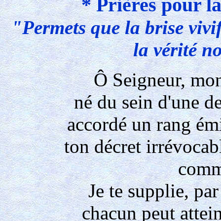
* Prières pour la
"Permets que la brise vivif
la vérité n
Ô Seigneur, mon
né du sein d'une de
accordé un rang émi
ton décret irrévocabl
comm
Je te supplie, p
chacun peut attein