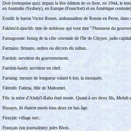
Doit (entreprise qui): depuis la lère édition de ce livre, en 1944, le
en Australie (Sydney), en Europe (Francfort) et en Amérique central
Erudit: le baron Victor Rosen, ambassadeur de Russie en Perse, dans 
Fakhru'd-dawlih: titre de noblesse qui veut dire "J'honneur du gouve
Famagouste: bourg de la côte orientale de l'île de Chypre, jadis capital
Farmàns: firmans, ordres ou décrets du sultan.
Farràsh: serviteur du gouvernement.
Farràsh-bashi: serviteur en chef.
Farsang: mesure de longueur valant 6 km. la mosquée.
Fàtimih: Fatima, fille de Mahomet.
Fils: la mère d'Abdu'l-Baha était morte. Quant à ses deux fils, Mehdi e
Husayn, ils étaient morts tous deux en bas âge.
Firayjàt: village turc.
Français (un journaliste): jules Blois.