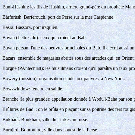
Bani-Hàshim: les fils de Hàshim, arrière grand-père du prophète Mah
Bàrfurùsh: Barferouch, port de Perse sur la mer Caspienne.
Basra: Bassora, port iraquien.
Bayan (Lettres du): ceux qui croient au Bab.
Bayan persan: l'une des oeuvres principales du Bab. Il a écrit aussi u
Bazars: ensemble de magasins abrités sous des arcades qui, en Orient, v
Borgne (PAntechrist): les musulmans croient qu'il paraîtra un faux pro
Bowery (mission): organisation d'aide aux pauvres, à New York.
Bow-window: fenêtre en saillie.
Branche (la plus grande): appellation donnée à 'Abdu'l-Baha par son pè
Brûlures de Badi': on le brûla en plaçant sur sa poitrine des fers rougis
Bukhàrà: Boukhara, ville du Turkestan russe.
Burùjird: Bouroujird, ville dans l'ouest de la Perse.