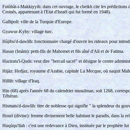
Futùhàt-i-Makkiyyih: dans cet ouvrage, le cheikh cite les prédictions
Croisés, appartenant à l'Etat d'Israël qui fut formé en 1948).
Gallipoli: ville de la Turquie d'Europe.
Gyawur-Kyhy: village turc.
Hàjibu'd-dawlih: fonctionnaire chargé d'ouvrir les rideaux pour introdu
Hasan (Imàm): petit-fils de Mahomet et fils aîné d'Ali et de Fatima.
Haziratu'l-Quds: veut dire "bercail sacré" et désigne le centre administra
Hijàz: Hedjaz, royaume d'Arabie, capitale La Mecque, où naquit Ma
Hillih: village d'Iraq.
Hin (68) après l'année 68 du calendrier musulman, soit 1268, correspon
Téhéran.
Hismatu'd-dawlih: titre de noblesse qui signifie " la splendeur du gou
Houri (divine): femme divinement belle habitant le paradis, dans la r
Huqùqu'llah : c'est une redevance à Dieu, instituée par le prophète lu