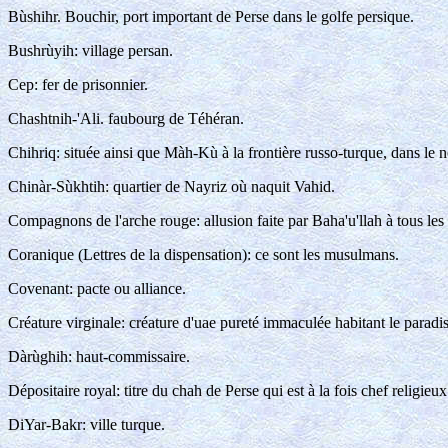
Bùshihr. Bouchir, port important de Perse dans le golfe persique.
Bushrùyih: village persan.
Cep: fer de prisonnier.
Chashtnih-'Ali. faubourg de Téhéran.
Chihriq: située ainsi que Màh-Kù à la frontière russo-turque, dans le n
Chinàr-Sùkhtih: quartier de Nayriz où naquit Vahid.
Compagnons de l'arche rouge: allusion faite par Baha'u'llah à tous les
Coranique (Lettres de la dispensation): ce sont les musulmans.
Covenant: pacte ou alliance.
Créature virginale: créature d'uae pureté immaculée habitant le para
Dàrùghih: haut-commissaire.
Dépositaire royal: titre du chah de Perse qui est à la fois chef religie
DiYar-Bakr: ville turque.