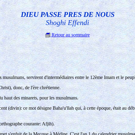
DIEU PASSE PRES DE NOUS
Shoghi Effendi
Retour au sommaire
les musulmans, servirent d'intermédiaires entre le 12ème Imam et le peup
ist), donc, de l'ère chrétienne.
 du haut des minarets, pour les musulmans.
t (divin): ce mot désigne Baha'u'llah qui, à cette époque, était au débu
(orthographe courante: Afjih).
omet s'enfuit de la Mecque à Médine. C'est l'an 1 du calendrier musulma