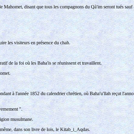
 de Mahomet, disant que tous les compagnons du Qà'im seront tués sauf ce
ire les visiteurs en présence du chah.
tif de la foi où les Baha'is se réunissent et travaillent.
homet.
dant à l'année 1852 du calendrier chrétien, où Baha'u'llah reçut l'anno
vernement ".
eligion musulmane.
i même, dans son livre de lois, le Kitab_i_Aqdas.