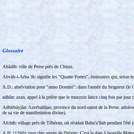
Glossaire
Abàdih: ville de Perse près de Chiraz.
Abvàb-i-Arba 'ih: signifie les "Quatre Portes", émissaires qui, selon 
A.D.: abréviation pour "anno Domini": dans l'année du Seigneur (le Chr
adhàn: azan, appel à la prière que le muezzin lance cinq fois par jour
Adhirbàyjàn: Azerbaïdjan, province du nord-ouest de la Perse. adolescen
de sa vie de manifestation divine).
Afchih: village près de Téhéran, où résidait Baha'u'llah pendant l'été 
A.H. (1260): veut dire année de l'hégire. C'est la date à laquelle Mah