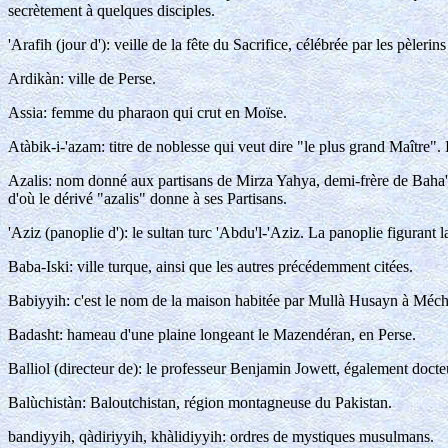
secrètement à quelques disciples.
'Arafih (jour d'): veille de la fête du Sacrifice, célébrée par les pèlerin
Ardikàn: ville de Perse.
Assia: femme du pharaon qui crut en Moïse.
Atàbik-i-'azam: titre de noblesse qui veut dire "le plus grand Maître". I
Azalis: nom donné aux partisans de Mirza Yahya, demi-frère de Baha'u'll
d'où le dérivé "azalis" donne à ses Partisans.
'Aziz (panoplie d'): le sultan turc 'Abdu'l-'Aziz. La panoplie figurant 
Baba-Iski: ville turque, ainsi que les autres précédemment citées.
Babiyyih: c'est le nom de la maison habitée par Mullà Husayn à Méched.
Badasht: hameau d'une plaine longeant le Mazendéran, en Perse.
Balliol (directeur de): le professeur Benjamin Jowett, également docte
Balùchistàn: Baloutchistan, région montagneuse du Pakistan.
bandiyyih, qàdiriyyih, khàlidiyyih: ordres de mystiques musulmans.