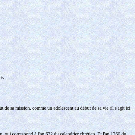
le.
t de sa mission, comme un adolescent au début de sa vie (il s'agit ici
n, qui correspond à l'an 622 du calendrier chrétien. Et l'an 1260 du