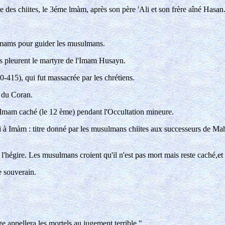
 des chiites, le 3éme lmàm, après son père 'Ali et son frère aîné Hasan
Imams pour guider les musulmans.
s pleurent le martyre de l'Imam Husayn.
-415), qui fut massacrée par les chrétiens.
s du Coran.
'Imam caché (le 12 ème) pendant l'Occultation mineure.
 à Imàm : titre donné par les musulmans chiites aux successeurs de Mahom
hégire. Les musulmans croient qu'il n'est pas mort mais reste caché,et q
e souverain.
ge appellera les mortels au jugement terrible."