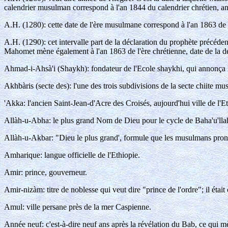
calendrier musulman correspond à l'an 1844 du calendrier chrétien, an
A.H. (1280): cette date de l'ère musulmane correspond à l'an 1863 de l'
A.H. (1290): cet intervalle part de la déclaration du prophète précéde
Mahomet mène également à l'an 1863 de l'ère chrétienne, date de la dé
Ahmad-i-Ahsà'i (Shaykh): fondateur de l'Ecole shaykhi, qui annonça l'
Akhbàris (secte des): l'une des trois subdivisions de la secte chiite m
'Akka: l'ancien Saint-Jean-d'Acre des Croisés, aujourd'hui ville de l'
Allàh-u-Abha: le plus grand Nom de Dieu pour le cycle de Baha'u'llah,
Allàh-u-Akbar: "Dieu le plus grand', formule que les musulmans pronon
Amharique: langue officielle de l'Ethiopie.
Amir: prince, gouverneur.
Amir-nizàm: titre de noblesse qui veut dire "prince de l'ordre"; il éta
Amul: ville persane près de la mer Caspienne.
Année neuf: c'est-à-dire neuf ans après la révélation du Bab, ce qui mè