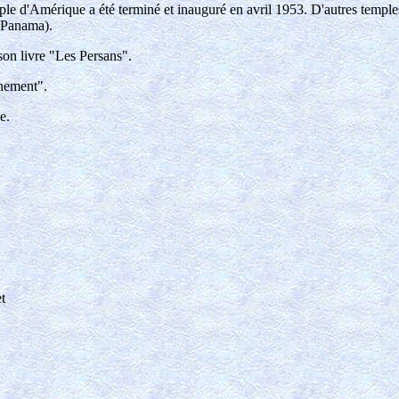
 temple d'Amérique a été terminé et inauguré en avril 1953. D'autres tem
e(Panama).
son livre "Les Persans".
rnement".
e.
t