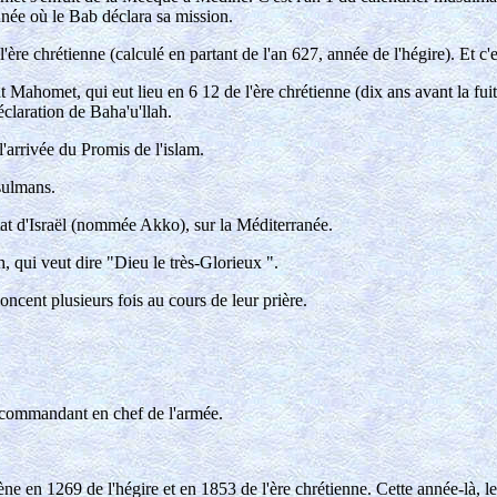
née où le Bab déclara sa mission.
ère chrétienne (calculé en partant de l'an 627, année de l'hégire). Et c'
nt Mahomet, qui eut lieu en 6 12 de l'ère chrétienne (dix ans avant la fu
claration de Baha'u'llah.
arrivée du Promis de l'islam.
usulmans.
Etat d'Israël (nommée Akko), sur la Méditerranée.
 qui veut dire "Dieu le très-Glorieux ".
cent plusieurs fois au cours de leur prière.
it commandant en chef de l'armée.
ne en 1269 de l'hégire et en 1853 de l'ère chrétienne. Cette année-là, le