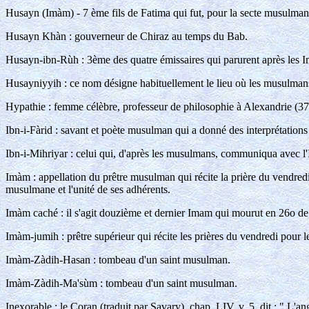
Husayn (Imàm) - 7 ème fils de Fatima qui fut, pour la secte musulmane
Husayn Khàn : gouverneur de Chiraz au temps du Bab.
Husayn-ibn-Rùh : 3ème des quatre émissaires qui parurent après les 
Husayniyyih : ce nom désigne habituellement le lieu où les musulman
Hypathie : femme célèbre, professeur de philosophie à Alexandrie (370
Ibn-i-Fàrid : savant et poète musulman qui a donné des interprétation
Ibn-i-Mihriyar : celui qui, d'après les musulmans, communiqua avec l
Imàm : appellation du prêtre musulman qui récite la prière du vendredi
musulmane et l'unité de ses adhérents.
Imàm caché : il s'agit douzième et dernier Imam qui mourut en 26o de l'
Imàm-jumih : prêtre supérieur qui récite les prières du vendredi pour l
Imàm-Zàdih-Hasan : tombeau d'un saint musulman.
Imàm-Zàdih-Ma'sùm : tombeau d'un saint musulman.
Inexorable : le Coran (traduit par Savary), chap. LIV, v. 5, dit : " L'an