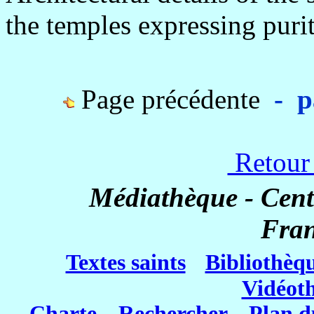
the temples expressing puri
Page précédente
- pa
Retour
Médiathèque - Cent
Fra
Textes saints
Bibliothèq
Vidéot
Charte
Rechercher
Plan d