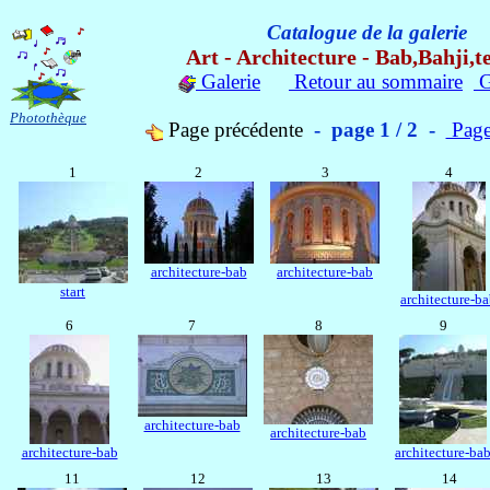
Catalogue de la galerie
Art - Architecture - Bab,Bahji,
Galerie
Retour au sommaire
G
Photothèque
Page précédente
- page 1 / 2 -
Page
1
2
3
4
architecture-bab
architecture-bab
start
architecture-b
6
7
8
9
architecture-bab
architecture-bab
architecture-bab
architecture-ba
11
12
13
14