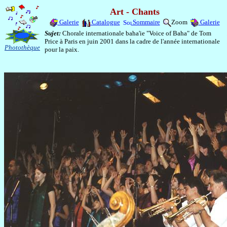
Art - Chants
Galerie
Catalogue
Sommaire
Zoom
Galerie
Sujet:
Chorale internationale baha'ie "Voice of Baha" de Tom
Price à Paris en juin 2001 dans la cadre de l'année internationale
Photothèque
pour la paix.