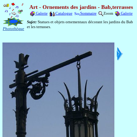
Art - Ornements des jardins - Bab,terrasses
Galerie
Catalogue
Sommaire
Zoom
Galerie
Sujet:
Statues et objets ornementaux décorant les jardins du Bab
et les terrasses.
Photothèque