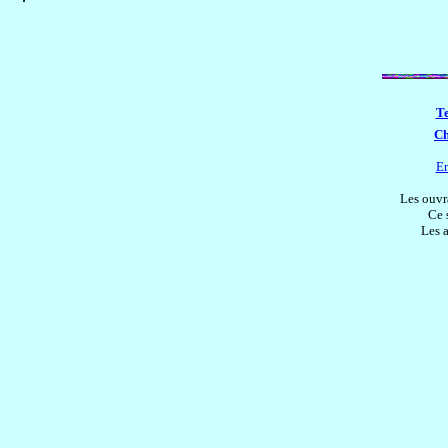
Te
Ch
En
Les ouvrag
Ce 
Les a