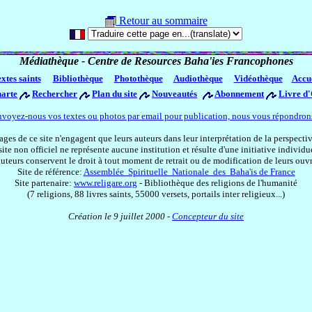
Retour au sommaire
Médiathèque - Centre de Resources Baha'ies Francophones
xtes saints
Bibliothèque
Photothèque
Audiothèque
Vidéothèque
Accu
arte
Rechercher
Plan du site
Nouveautés
Abonnement
Livre d
voyez-nous vos textes ou photos par email pour publication, nous vous répondrons
es de ce site n'engagent que leurs auteurs dans leur interprétation de la perspect
site non officiel ne représente aucune institution et résulte d'une initiative individue
uteurs conservent le droit à tout moment de retrait ou de modification de leurs ouv
Site de référence:
Assemblée Spirituelle Nationale des Baha'is de France
Site partenaire:
www.religare.org
- Bibliothèque des religions de l'humanité
(7 religions, 88 livres saints, 55000 versets, portails inter religieux...)
Création le 9 juillet 2000 -
Concepteur du site