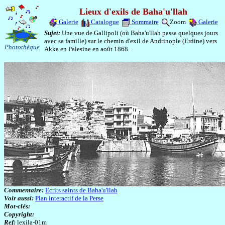
Lieux d'exils de Baha'u'llah
Galerie
Catalogue
Sommaire
Zoom
Galerie
Sujet:
Une vue de Gallipoli (où Baha'u'llah passa quelques jours
avec sa famille) sur le chemin d'exil de Andrinople (Erdine) vers
Photothèque
Akka en Palesine en août 1868.
Commentaire:
Ecrits saints de Baha'u'llah
Voir aussi:
Plan interactif de la Perse
Mot-clés:
Copyright:
Ref:
lexila-01m