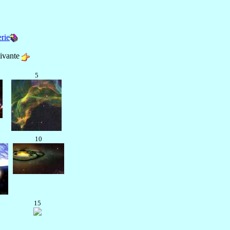
rie
ivante
5
10
15