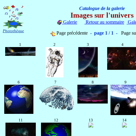
Catalogue de la galerie
Images sur l'univers
Galerie
Retour au sommaire
Gale
Photothèque
Page précédente
- page 1 / 1 -
Page su
1
2
3
4
6
7
8
9
11
12
13
14