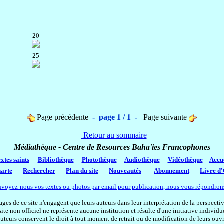
20
25
Page précédente
- page 1 / 1 -
Page suivante
Retour au sommaire
Médiathèque - Centre de Resources Baha'ies Francophones
xtes saints
Bibliothèque
Photothèque
Audiothèque
Vidéothèque
Accu
arte
Rechercher
Plan du site
Nouveautés
Abonnement
Livre d
voyez-nous vos textes ou photos par email pour publication, nous vous répondrons
es de ce site n'engagent que leurs auteurs dans leur interprétation de la perspect
site non officiel ne représente aucune institution et résulte d'une initiative individue
uteurs conservent le droit à tout moment de retrait ou de modification de leurs ouv