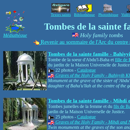
Textes saints
Bibliothèque
Photothèque
Vidé
Tombes de la sainte f
Holy family tombs
Médiathèque
Revenir au sommaire de l'Arc du centre 
Tombes de la sainte famille - Bahi
Tombe de la soeur d'Abdu'l-Baha et
fille de
du jardin de la Maison Universelle de Justice
22 photos -
Catalogue
Graves of the Holy Family - Bahiyyih 
Monument at the grave of the sister of 'Abdu
daughter of Baha'u'llah at the centre of the 
Tombes de la sainte famille - Mihdi
Tombes jumelles de la femme et du
fils de B
jardin de la Maison Universelle de Justice.
25 photos -
Catalogue
Graves of the Holy Family - Mihdi and
Twin monuments at the graves of the son and