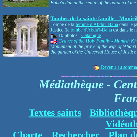
Baha'u'llah at the centre of the garden of th
Tombes de la sainte famille - Muni
Tombe de la
femme d'Abdu'l-Baha
dans le j
Justice (la
tombe d'Abdu'l-Baha
est dans le 
10 photos -
Catalogue
Graves of the Holy Family - Munirih K
Monument at the grave of the wife of 'Abdu'l
the garden of the Universal House of Justic
Revenir au sommair
Médiathèque - Cent
Fra
Textes saints
Bibliothèq
Vidéot
Charte
Rechercher
Plan d