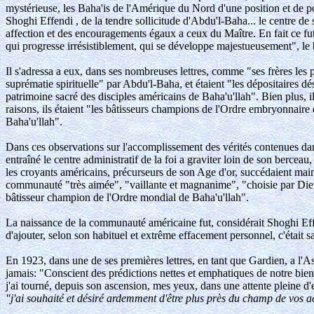
mystérieuse, les Baha'is de l'Amérique du Nord d'une position et de pouv
Shoghi Effendi , de la tendre sollicitude d'Abdu'l-Baha... le centre de 
affection et des encouragements égaux a ceux du Maître. En fait ce f
qui progresse irrésistiblement, qui se développe majestueusement", le b
Il s'adressa a eux, dans ses nombreuses lettres, comme "ses frères les p
suprématie spirituelle" par Abdu'l-Baha, et étaient "les dépositaires 
patrimoine sacré des disciples américains de Baha'u'llah". Bien plus,
raisons, ils étaient "les bâtisseurs champions de l'Ordre embryonnaire d
Baha'u'llah".
Dans ces observations sur l'accomplissement des vérités contenues dan
entraîné le centre administratif de la foi a graviter loin de son berce
les croyants américains, précurseurs de son Age d'or, succédaient maint
communauté "très aimée", "vaillante et magnanime", "choisie par Dieu",
bâtisseur champion de l'Ordre mondial de Baha'u'llah".
La naissance de la communauté américaine fut, considérait Shoghi Effe
d'ajouter, selon son habituel et extrême effacement personnel, c'était s
En 1923, dans une de ses premières lettres, en tant que Gardien, a l'
jamais: "Conscient des prédictions nettes et emphatiques de notre bie
j'ai tourné, depuis son ascension, mes yeux, dans une attente pleine d
"j'ai souhaité et désiré ardemment d'être plus près du champ de vos ac