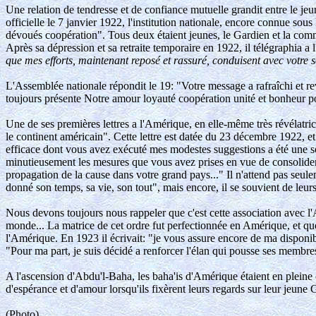
Une relation de tendresse et de confiance mutuelle grandit entre le je
officielle le 7 janvier 1922, l'institution nationale, encore connue so
dévoués coopération". Tous deux étaient jeunes, le Gardien et la comm
Après sa dépression et sa retraite temporaire en 1922, il télégraphia a
que mes efforts, maintenant reposé et rassuré, conduisent avec votre s
L'Assemblée nationale répondit le 19: "Votre message a rafraîchi et r
toujours présente Notre amour loyauté coopération unité et bonheur
Une de ses premières lettres a l'Amérique, en elle-même très révélatrice
le continent américain". Cette lettre est datée du 23 décembre 1922, e
efficace dont vous avez exécuté mes modestes suggestions a été une sour
minutieusement les mesures que vous avez prises en vue de consolider 
propagation de la cause dans votre grand pays..." Il n'attend pas seule
donné son temps, sa vie, son tout", mais encore, il se souvient de leurs
Nous devons toujours nous rappeler que c'est cette association avec l'A
monde... La matrice de cet ordre fut perfectionnée en Amérique, et q
l'Amérique. En 1923 il écrivait: "je vous assure encore de ma disponibi
"Pour ma part, je suis décidé a renforcer l'élan qui pousse ses membres
A l'ascension d'Abdu'l-Baha, les baha'is d'Amérique étaient en pleine 
d'espérance et d'amour lorsqu'ils fixèrent leurs regards sur leur jeune 
(Photo)