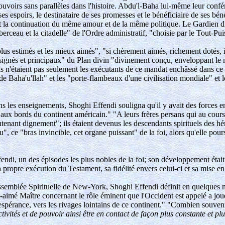
oirs sans parallèles dans l'histoire. Abdu'l-Baha lui-même leur conféra l
ses espoirs, le destinataire de ses promesses et le bénéficiaire de ses bé
ut la continuation du même amour et de la même politique. Le Gardien di
erceau et la citadelle" de l'Ordre administratif, "choisie par le Tout-P
lus estimés et les mieux aimés", "si chèrement aimés, richement dotés, inf
désignés et principaux" du Plan divin "divinement conçu, enveloppant le 
 ils n'étaient pas seulement les exécutants de ce mandat enchâssé dans 
e Baha'u'llah" et les "porte-flambeaux d'une civilisation mondiale" et les
s les enseignements, Shoghi Effendi souligna qu'il y avait des forces e
au, aux bords du continent américain." "A leurs frères persans qui au cou
enant dignement"; ils étaient devenus les descendants spirituels des héro
 ce "bras invincible, cet organe puissant" de la foi, alors qu'elle pour
ndi, un des épisodes les plus nobles de la foi; son développement étai
a propre exécution du Testament, sa fidélité envers celui-ci et sa mise en
Assemblée Spirituelle de New-York, Shoghi Effendi définit en quelques m
n-aimé Maître concernant le rôle éminent que l'Occident est appelé a j
'espérance, vers les rivages lointains de ce continent." "Combien souve
tivités et de pouvoir ainsi être en contact de façon plus constante et p