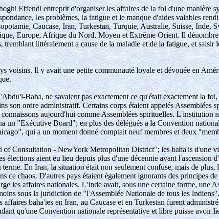
oghi Effendi entreprit d'organiser les affaires de la foi d'une manière sy
ondance, les problèmes, la fatigue et le manque d'aides valables rendire
tamie, Caucase, Iran, Turkestan, Turquie, Australie, Suisse, Inde, Syri
rique, Europe, Afrique du Nord, Moyen et Extrême-Orient. Il dénombre 
remblant littéralement a cause de la maladie et de la fatigue, et saisir 
pays voisins. Il y avait une petite communauté loyale et dévouée en Amé
que.
Abdu'l-Baha, ne savaient pas exactement ce qu'était exactement la foi, n
 son ordre administratif. Certains corps étaient appelés Assemblées spir
connaissons aujourd'hui comme Assemblées spirituelles. L'institution na
a un "Exécutive Board"; en plus des délégués a la Convention nationale
 Chicago", qui a un moment donné comptait neuf membres et deux "memb
 Consultation - NewYork Metropolitan District"; les baha'is d'une ville
ections aient eu lieu depuis plus d'une décennie avant l'ascension d'Ab
terme. En Iran, la situation était non seulement confuse, mais de plus, 
s ce chaos. D'autres pays étaient également ignorants des principes de l
e les affaires nationales. L'Inde avait, sous une certaine forme, une A
moins sous la juridiction de "l'Assemblée Nationale de tous les Indiens
s affaires baha'ies en Iran, au Caucase et en Turkestan furent administ
dant qu'une Convention nationale représentative et libre puisse avoir li