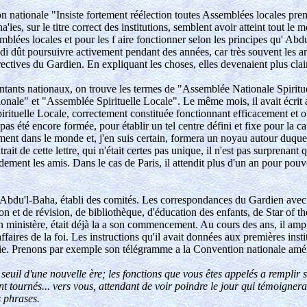
ion nationale "Insiste fortement réélection toutes Assemblées locales pr
ha'ies, sur le titre correct des institutions, semblent avoir atteint tout 
blées locales et pour les f aire fonctionner selon les principes qu' Abd
 dût poursuivre activement pendant des années, car très souvent les amis 
ectives du Gardien. En expliquant les choses, elles devenaient plus clair
tants nationaux, on trouve les termes de "Assemblée Nationale Spirituel
tionale" et "Assemblée Spirituelle Locale". Le même mois, il avait écrit
pirituelle Locale, correctement constituée fonctionnant efficacement et 
 pas été encore formée, pour établir un tel centre défini et fixe pour la 
nt dans le monde et, j'en suis certain, formera un noyau autour duque
rait de cette lettre, qui n'était certes pas unique, il n'est pas surprena
apidement les amis. Dans le cas de Paris, il attendit plus d'un an pour pou
'Abdu'l-Baha, établi des comités. Les correspondances du Gardien ave
n et de révision, de bibliothèque, d'éducation des enfants, de Star of the
son ministère, était déjà la a son commencement. Au cours des ans, il ampl
faires de la foi. Les instructions qu'il avait données aux premières inst
sa vie. Prenons par exemple son télégramme a la Convention nationale amé
au seuil d'une nouvelle ère; les fonctions que vous êtes appelés a remplir 
nt tournés... vers vous, attendant de voir poindre le jour qui témoigne
s phrases.