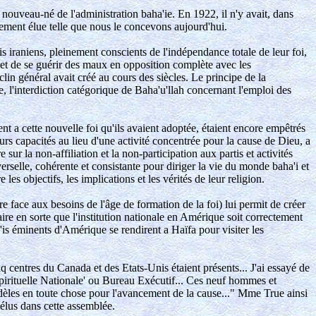
nouveau-né de l'administration baha'ie. En 1922, il n'y avait, dans
lement élue telle que nous le concevons aujourd'hui.
 iraniens, pleinement conscients de l'indépendance totale de leur foi,
s et de se guérir des maux en opposition complète avec les
lin général avait créé au cours des siècles. Le principe de la
 l'interdiction catégorique de Baha'u'llah concernant l'emploi des
nt a cette nouvelle foi qu'ils avaient adoptée, étaient encore empêtrés
leurs capacités au lieu d'une activité concentrée pour la cause de Dieu, a
sur la non-affiliation et la non-participation aux partis et activités
rselle, cohérente et consistante pour diriger la vie du monde baha'i et
es objectifs, les implications et les vérités de leur religion.
e face aux besoins de l'âge de formation de la foi) lui permit de créer
ire en sorte que l'institution nationale en Amérique soit correctement
s éminents d'Amérique se rendirent a Haïfa pour visiter les
q centres du Canada et des Etats-Unis étaient présents... J'ai essayé de
 Spirituelle Nationale' ou Bureau Exécutif... Ces neuf hommes et
dèles en toute chose pour l'avancement de la cause..." Mme True ainsi
 élus dans cette assemblée.