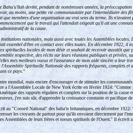
 de Baha'u'llah devint, pendant de nombreuses années, la préoccupation 
voir, au moins, une petite vie communautaire par l'intermédiaire des fê
nt que membres d'une organisation au vrai sens du terme. Ils n'avaient 
ommencement que le travail qui l'attendait exigeait qu'il ait une conna
 administratif de la cause.
stitutions nationales, mais aussi avec toutes les Assemblées locales. Le
 était essentiel d'être en contact avec elles toutes. En décembre 1922, i
es spirituelles locales de mon désir et souhait de recevoir aussitôt que 
assemblée respective, des récits sur leurs réunions publiques et privées, s
'elles mes meilleurs voeux et l'assurance de mon aide sincère a leur trav
 l'Assemblée Spirituelle Nationale des rapports fréquents, complets et a
dans ce pays."
 Centre mondial, mais encore d'encourager et de stimuler les communautés
ttre a l'Assemblée Locale de New York écrite en février 1924: "Comme je 
mérique des rapports réguliers et complets sur la position de la cause et 
eureux, j'en suis sûr, d'apprendre la croissance constante et pacifique de
écrit au "Conseil National" des baha'is britanniques, en décembre 1922
 presser les croyants de partout pour qu'ils envoient directement par l'i
tes Assemblées de leurs frères et soeurs spirituels de l'Ouest." Il écriv