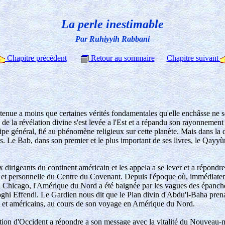
La perle inestimable
Par Ruhiyyih Rabbani
Chapitre précédent
Retour au sommaire
Chapitre suivant
nue a moins que certaines vérités fondamentales qu'elle enchâsse ne soien
 la révélation divine s'est levée a l'Est et a répandu son rayonnement s
cipe général, fié au phénomène religieux sur cette planète. Mais dans la di
. Le Bab, dans son premier et le plus important de ses livres, le Qayyùm
ux dirigeants du continent américain et les appela a se lever et a répondr
e et personnelle du Centre du Covenant. Depuis l'époque où, immédiatemen
 a Chicago, l'Amérique du Nord a été baignée par les vagues des épanc
hoghi Effendi. Le Gardien nous dit que le Plan divin d'Abdu'l-Baha prena
ens et américains, au cours de son voyage en Amérique du Nord.
ion d'Occident a répondre a son message avec la vitalité du Nouveau-mo