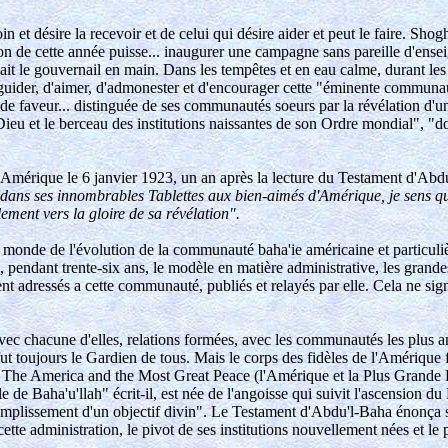
n et désire la recevoir et de celui qui désire aider et peut le faire. Sh
on de cette année puisse... inaugurer une campagne sans pareille d'ens
it le gouvernail en main. Dans les tempêtes et en eau calme, durant les
e guider, d'aimer, d'admonester et d'encourager cette "éminente communa
 de faveur... distinguée de ses communautés soeurs par la révélation d'u
u et le berceau des institutions naissantes de son Ordre mondial", "dont
'Amérique le 6 janvier 1923, un an après la lecture du Testament d'Ab
ans ses innombrables Tablettes aux bien-aimés d'Amérique, je sens que t
lement vers la gloire de sa révélation".
s le monde de l'évolution de la communauté baha'ie américaine et particu
pendant trente-six ans, le modèle en matière administrative, les grande
nt adressés a cette communauté, publiés et relayés par elle. Cela ne sig
s avec chacune d'elles, relations formées, avec les communautés les plus
 fut toujours le Gardien de tous. Mais le corps des fidèles de l'Amérique
ans The America and the Most Great Peace (l'Amérique et la Plus Grande 
de Baha'u'llah" écrit-il, est née de l'angoisse qui suivit l'ascension du
ccomplissement d'un objectif divin". Le Testament d'Abdu'l-Baha énonça s
 cette administration, le pivot de ses institutions nouvellement nées et le