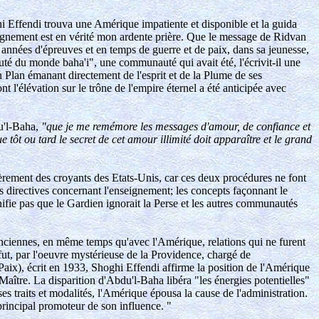
oghi Effendi trouva une Amérique impatiente et disponible et la guida
eignement est en vérité mon ardente prière. Que le message de Ridvan
 années d'épreuves et en temps de guerre et de paix, dans sa jeunesse,
uté du monde baha'i", une communauté qui avait été, l'écrivit-il une
n Plan émanant directement de l'esprit et de la Plume de ses
 l'élévation sur le trône de l'empire éternel a été anticipée avec
du'l-Baha,
"que je me remémore les messages d'amour, de confiance et
ôt ou tard le secret de cet amour illimité doit apparaître et le grand
lièrement des croyants des Etats-Unis, car ces deux procédures ne font
s directives concernant l'enseignement; les concepts façonnant le
nifie pas que le Gardien ignorait la Perse et les autres communautés
 anciennes, en même temps qu'avec l'Amérique, relations qui ne furent
 fut, par l'oeuvre mystérieuse de la Providence, chargé de
Paix), écrit en 1933, Shoghi Effendi affirme la position de l'Amérique
 Maître. La disparition d'Abdu'l-Baha libéra "les énergies potentielles"
es traits et modalités, l'Amérique épousa la cause de l'administration.
 principal promoteur de son influence. "