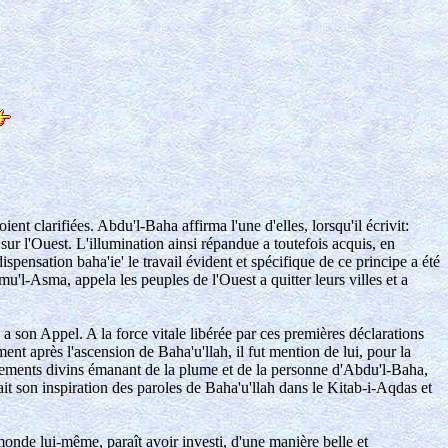
t clarifiées. Abdu'l-Baha affirma l'une d'elles, lorsqu'il écrivit:
ur l'Ouest. L'illumination ainsi répandue a toutefois acquis, en
spensation baha'ie' le travail évident et spécifique de ce principe a été
u'l-Asma, appela les peuples de l'Ouest a quitter leurs villes et a
e a son Appel. A la force vitale libérée par ces premières déclarations
t après l'ascension de Baha'u'llah, il fut mention de lui, pour la
hements divins émanant de la plume et de la personne d'Abdu'l-Baha,
it son inspiration des paroles de Baha'u'llah dans le Kitab-i-Aqdas et
nde lui-même, paraît avoir investi, d'une manière belle et