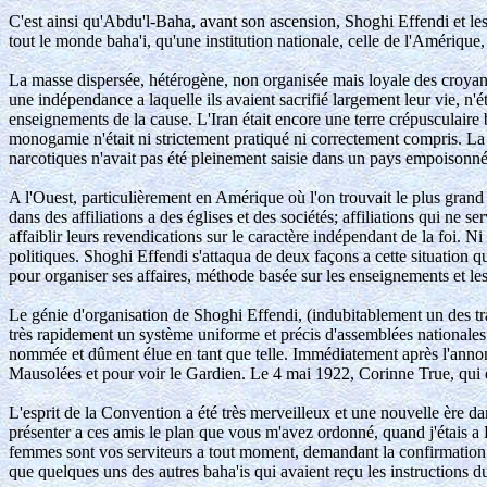
C'est ainsi qu'Abdu'l-Baha, avant son ascension, Shoghi Effendi et les
tout le monde baha'i, qu'une institution nationale, celle de l'Amériq
La masse dispersée, hétérogène, non organisée mais loyale des croyants
une indépendance a laquelle ils avaient sacrifié largement leur vie, n'
enseignements de la cause. L'Iran était encore une terre crépusculaire 
monogamie n'était ni strictement pratiqué ni correctement compris. La
narcotiques n'avait pas été pleinement saisie dans un pays empoisonné 
A l'Ouest, particulièrement en Amérique où l'on trouvait le plus grand 
dans des affiliations a des églises et des sociétés; affiliations qui ne 
affaiblir leurs revendications sur le caractère indépendant de la foi. Ni
politiques. Shoghi Effendi s'attaqua de deux façons a cette situation 
pour organiser ses affaires, méthode basée sur les enseignements et les 
Le génie d'organisation de Shoghi Effendi, (indubitablement un des trai
très rapidement un système uniforme et précis d'assemblées nationales e
nommée et dûment élue en tant que telle. Immédiatement après l'annon
Mausolées et pour voir le Gardien. Le 4 mai 1922, Corinne True, qui é
L'esprit de la Convention a été très merveilleux et une nouvelle ère da
présenter a ces amis le plan que vous m'avez ordonné, quand j'étais a H
femmes sont vos serviteurs a tout moment, demandant la confirmation d
que quelques uns des autres baha'is qui avaient reçu les instructions 