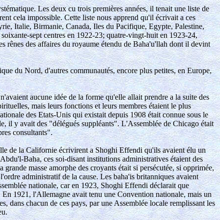
stématique. Les deux cu trois premières années, il tenait une liste de
nt cela impossible. Cette liste nous apprend qu'il écrivait a ces
e, Italie, Birmanie, Canada, Iles du Pacifique, Egypte, Palestine,
soixante-sept centres en 1922-23; quatre-vingt-huit en 1923-24,
les rênes des affaires du royaume étendu de Baha'u'llah dont il devint
rique du Nord, d'autres communautés, encore plus petites, en Europe,
'avaient aucune idée de la forme qu'elle allait prendre a la suite des
ituelles, mais leurs fonctions et leurs membres étaient le plus
tionale des Etats-Unis qui existait depuis 1908 était connue sous le
, il y avait des "délégués suppléants". L'Assemblée de Chicago était
res consultants".
 de la Californie écrivirent a Shoghi Effendi qu'ils avaient élu un
du'l-Baha, ces soi-disant institutions administratives étaient des
la grande masse amorphe des croyants était si persécutée, si opprimée,
'ordre administratif de la cause. Les baha'is britanniques avaient
ssemblée nationale, car en 1923, Shoghi Effendi déclarait que
". En 1921, l'Allemagne avait tenu une Convention nationale, mais un
rées, dans chacun de ces pays, par une Assemblée locale remplissant les
eu.