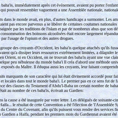
 baha'is, immédiatement après cet événement, avaient pu porter l'enfant 
ue, qui pouvait ressembler vaguement a une Assemblée nationale, nationa
 dans le monde avait, en plus, d'autres handicaps a surmonter. Les amis
étaient pas encore parvenus a se libérer de certaines coutumes nationale
baignée par les traditions de l'islam et par de nombreux abus que son déc
 consommation des boissons alcoolisées était encore largement répandue,
par l'usage de l'opium et des autres drogues.
groupe des croyants d'Occident, les baha'is quelque attachés qu'ils fusse
servaient qu'a dissiper leurs ressources extrêmement limitées, a dilapider 
 en Orient, ni en Occident, on ne trouvait des baha'is ayant une vue claire 
quelque peu nébuleuse du monde baha'i Il créa d'abord une méthode unive
exposés du Maître. Il éduqua aussi les croyants, leur faisant comprendre l
ts marquants de son caractère qui lui était divinement accordé pour fair
t locales dans tout le monde baha'i. Le premier pas en ce sens fut de fa
ce des clauses du Testament d'Abdu'l-Baha un certain nombre de baha'i
tait au nombre de ces baha'is, écrivait au Gardien:
ns la cause a été inaugurée par votre lettre. Les délégués de soixante-cin
aïfa... le résultat de cette Convention a été l'élection de 'l'Assemblée
u Centre du Covenant, afin qu'ils puissent vous rendre des services fi
du Gardien a Haïfa, pendant les premiers mois du Gardiennat avaient été