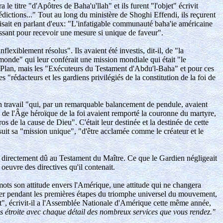
e titre "d'Apôtres de Baha'u'llah" et ils furent "l'objet" écrivit
nédictions..." Tout au long du ministère de Shoghi Effendi, ils reçurent
sait en parlant d'eux: "L'infatigable communauté baha'ie américaine
uissant pour recevoir une mesure si unique de faveur".
lexiblement résolus". Ils avaient été investis, dit-il, de "la
monde" qui leur conférait une mission mondiale qui était "le
ce Plan, mais les "Exécuteurs du Testament d'Abdu'l-Baha" et pour ces
 "rédacteurs et les gardiens privilégiés de la constitution de la foi de
n travail "qui, par un remarquable balancement de pendule, avaient
rs de l'Âge héroïque de la foi avaient remporté la couronne du martyre,
s de la cause de Dieu". C'était leur destinée et la destinée de cette
suit sa "mission unique", "d'être acclamée comme le créateur et le
t directement dû au Testament du Maître. Ce que le Gardien négligeait
 oeuvre des directives qu'il contenait.
ots son attitude envers l'Amérique, une attitude qui ne changera
ouer pendant les premières étapes du triomphe universel du mouvement,
nt", écrivit-il a l'Assemblée Nationale d'Amérique cette même année,
lus étroite avec chaque détail des nombreux services que vous rendez."