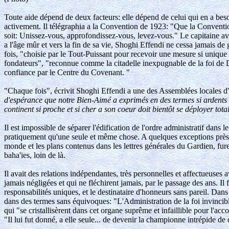
Toute aide dépend de deux facteurs: elle dépend de celui qui en a besoi
activement. Il télégraphia a la Convention de 1923: "Que la Conventi
soit: Unissez-vous, approfondissez-vous, levez-vous." Le capitaine ava
a l'âge mûr et vers la fin de sa vie, Shoghi Effendi ne cessa jamais d
fois, "choisie par le Tout-Puissant pour recevoir une mesure si unique
fondateurs", "reconnue comme la citadelle inexpugnable de la foi de Die
confiance par le Centre du Covenant. "
"Chaque fois", écrivit Shoghi Effendi a une des Assemblées locales d
d'espérance que notre Bien-Aimé a exprimés en des termes si ardents d
continent si proche et si cher a son coeur doit bientôt se déployer tota
Il est impossible de séparer l'édification de l'ordre administratif dan
pratiquement qu'une seule et même chose. A quelques exceptions près, 
monde et les plans contenus dans les lettres générales du Gardien, fure
baha'ies, loin de là.
Il avait des relations indépendantes, très personnelles et affectueuse
jamais négligées et qui ne fléchirent jamais, par le passage des ans. Il
responsabilités uniques, et le destinataire d'honneurs sans pareil. D
dans des termes sans équivoques: "L'Administration de la foi invincible 
qui "se cristallisèrent dans cet organe suprême et infaillible pour l'a
"Il lui fut donné, a elle seule... de devenir la championne intrépide de