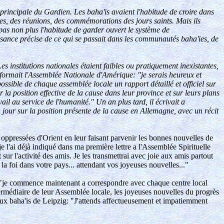
principale du Gardien. Les baha'is avaient l'habitude de croire dans
tes, des réunions, des commémorations des jours saints. Mais ils
pas non plus l'habitude de garder ouvert le système de
issance précise de ce qui se passait dans les communautés baha'ies, de
s institutions nationales étaient faibles ou pratiquement inexistantes,
l informait l'Assemblée Nationale d'Amérique: "je serais heureux et
possible de chaque assemblée locale un rapport détaillé et officiel sur
ur la position effective de la cause dans leur province et sur leurs plans
ail au service de l'humanité." Un an plus tard, il écrivait a
 jour sur la position présente de la cause en Allemagne, avec un récit
 oppressées d'Orient en leur faisant parvenir les bonnes nouvelles de
l'ai déjà indiqué dans ma première lettre a l'Assemblée Spirituelle
sur l'activité des amis. Je les transmettrai avec joie aux amis partout
 la foi dans votre pays... attendant vos joyeuses nouvelles..."
: "je commence maintenant a correspondre avec chaque centre local
ntermédiaire de leur Assemblée locale, les joyeuses nouvelles du progrès
it aux baha'is de Leipzig: "J'attends affectueusement et impatiemment