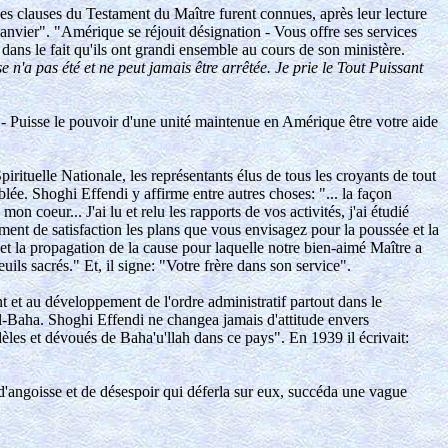
les clauses du Testament du Maître furent connues, après leur lecture
janvier". "Amérique se réjouit désignation - Vous offre ses services
ns le fait qu'ils ont grandi ensemble au cours de son ministère.
 n'a pas été et ne peut jamais être arrêtée. Je prie le Tout Puissant
 - Puisse le pouvoir d'une unité maintenue en Amérique être votre aide
irituelle Nationale, les représentants élus de tous les croyants de tout
lée. Shoghi Effendi y affirme entre autres choses: "... la façon
coeur... J'ai lu et relu les rapports de vos activités, j'ai étudié
ent de satisfaction les plans que vous envisagez pour la poussée et la
 et la propagation de la cause pour laquelle notre bien-aimé Maître a
uils sacrés." Et, il signe: "Votre frère dans son service".
nt et au développement de l'ordre administratif partout dans le
l-Baha. Shoghi Effendi ne changea jamais d'attitude envers
dèles et dévoués de Baha'u'llah dans ce pays". En 1939 il écrivait:
 d'angoisse et de désespoir qui déferla sur eux, succéda une vague