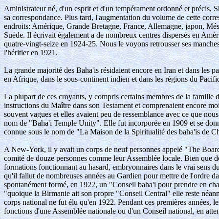
Aministrateur né, d'un esprit et d'un tempérament ordonné et précis, Sh
sa correspondance. Plus tard, l'augmentation du volume de cette corresp
endroits: Amérique, Grande Bretagne, France, Allemagne, japon, Mésopo
Suède. Il écrivait également a de nombreux centres dispersés en Amé
quatre-vingt-seize en 1924-25. Nous le voyons retrousser ses manches, t
l'héritier en 1921.
La grande majorité des Baha'is résidaient encore en Iran et dans les 
en Afrique, dans le sous-continent indien et dans les régions du Pacifi
La plupart de ces croyants, y compris certains membres de la famille d'
instructions du Maître dans son Testament et comprenaient encore moins
souvent vagues et elles avaient peu de ressemblance avec ce que nous 
nom de "Baha'i Temple Unity". Elle fut incorporée en 1909 et se donn
connue sous le nom de "La Maison de la Spiritualité des baha'is de
A New-York, il y avait un corps de neuf personnes appelé "The Board of
comité de douze personnes comme leur Assemblée locale. Bien que des él
formations fonctionnant au hasard, embryonnaires dans le vrai sens du 
qu'il fallut de nombreuses années au Gardien pour mettre de l'ordre dan
spontanément formé, en 1922, un "Conseil baha'i pour prendre en charg
"quoique la Birmanie ait son propre "Conseil Central" elle reste néan
corps national ne fut élu qu'en 1922. Pendant ces premières années, le
fonctions d'une Assemblée nationale ou d'un Conseil national, en atten