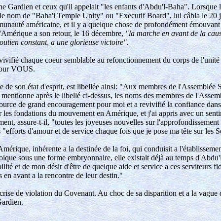
une Gardien et ceux qu'il appelait "les enfants d'Abdu'l-Baha". Lorsque 
us le nom de "Baha'i Temple Unity" ou "Executif Board", lui câbla le 20 
unauté américaine, et il y a quelque chose de profondément émouvant da
 l'Amérique a son retour, le 16 décembre,
"la marche en avant de la cause
outien constant, a une glorieuse victoire".
evivifié chaque coeur semblable au refonctionnement du corps de l'unité
 pour VOUS.
 de son état d'esprit, est libellée ainsi: "Aux membres de l'Assemblée Sp
t mentionne après le libellé ci-dessus, les noms des membres de l'Assemb
ce de grand encouragement pour moi et a revivifié la confiance dans mon 
les fondations du mouvement en Amérique, et j'ai appris avec un sentim
ment, assure-t-il, "toutes les joyeuses nouvelles sur l'approfondissement
 "efforts d'amour et de service chaque fois que je pose ma tête sur les Se
mérique, inhérente a la destinée de la foi, qui conduisit a l'établisseme
uoique sous une forme embryonnaire, elle existait déjà au temps d'Abdu'
lité et de mon désir d'être de quelque aide et service a ces serviteurs fi
 en avant a la rencontre de leur destin."
crise de violation du Covenant. Au choc de sa disparition et a la vague
Gardien.