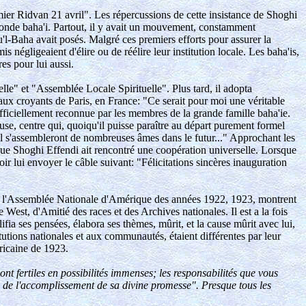
emier Ridvan 21 avril". Les répercussions de cette insistance de Shoghi
le monde baha'i. Partout, il y avait un mouvement, constamment
u'l-Baha avait posés. Malgré ces premiers efforts pour assurer la
négligeaient d'élire ou de réélire leur institution locale. Les baha'is,
es pour lui aussi.
le" et "Assemblée Locale Spirituelle". Plus tard, il adopta
 aux croyants de Paris, en France: "Ce serait pour moi une véritable
officiellement reconnue par les membres de la grande famille baha'ie.
cause, centre qui, quoiqu'il puisse paraître au départ purement formel
l s'assembleront de nombreuses âmes dans le futur..." Approchant les
nt que Shoghi Effendi ait rencontré une coopération universelle. Lorsque
voir lui envoyer le câble suivant: "Félicitations sincères inauguration
c l'Assemblée Nationale d'Amérique des années 1922, 1923, montrent
 West, d'Amitié des races et des Archives nationales. Il est a la fois
ifia ses pensées, élabora ses thèmes, mûrit, et la cause mûrit avec lui,
itutions nationales et aux communautés, étaient différentes par leur
ricaine de 1923.
sont fertiles en possibilités immenses; les responsabilités que vous
ra de l'accomplissement de sa divine promesse". Presque tous les