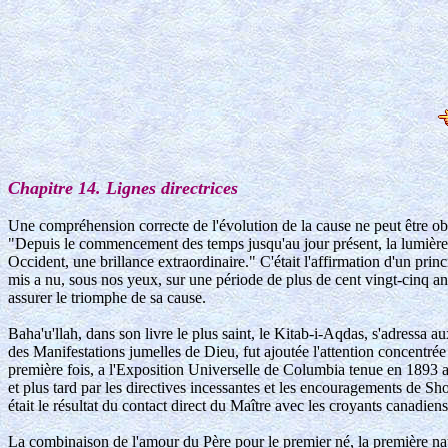
Chapitre 14. Lignes directrices
Une compréhension correcte de l'évolution de la cause ne peut être obte
"Depuis le commencement des temps jusqu'au jour présent, la lumière de
Occident, une brillance extraordinaire." C'était l'affirmation d'un prin
mis a nu, sous nos yeux, sur une période de plus de cent vingt-cinq ans
assurer le triomphe de sa cause.
Baha'u'llah, dans son livre le plus saint, le Kitab-i-Aqdas, s'adressa a
des Manifestations jumelles de Dieu, fut ajoutée l'attention concentré
première fois, a l'Exposition Universelle de Columbia tenue en 1893
et plus tard par les directives incessantes et les encouragements de S
était le résultat du contact direct du Maître avec les croyants canadi
La combinaison de l'amour du Père pour le premier né, la première nat