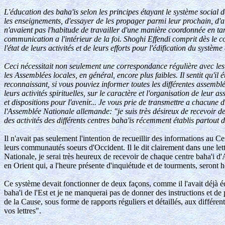
L'éducation des baha'is selon les principes étayant le système social
les enseignements, d'essayer de les propager parmi leur prochain, d'a
n'avaient pas l'habitude de travailler d'une manière coordonnée en ta
communication a l'intérieur de la foi. Shoghi Effendi comprit dès le c
l'état de leurs activités et de leurs efforts pour l'édification du système
Ceci nécessitait non seulement une correspondance régulière avec les in
les Assemblées locales, en général, encore plus faibles. Il sentit qu'il
reconnaissant, si vous pouviez informer toutes les différentes assemblé
leurs activités spirituelles, sur le caractère et l'organisation de leur 
et dispositions pour l'avenir... Je vous prie de transmettre a chacune d
l'Assemblée Nationale allemande: "je suis très désireux de recevoir de
des activités des différents centres baha'is récemment établis partout 
Il n'avait pas seulement l'intention de recueillir des informations au
leurs communautés soeurs d'Occident. Il le dit clairement dans une le
Nationale, je serai très heureux de recevoir de chaque centre baha'i d'A
en Orient qui, a l'heure présente d'inquiétude et de tourments, seront h
Ce système devait fonctionner de deux façons, comme il l'avait déjà 
baha'i de l'Est et je ne manquerai pas de donner des instructions et de
de la Cause, sous forme de rapports réguliers et détaillés, aux différen
vos lettres".