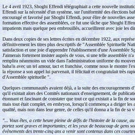
Le 4 avril 1923, Shoghi Effendi télégraphiait a cette nouvelle institut
Effendi sur la nécessité d'un système, sur l'uniformité des élections ba
encouragé et favorisé par Shoghi Effendi, pour élire de nouvelles assem
formation effective des assemblées, ce fut une tâche que Shoghi Effendi
impatients mais quelque peu embrouillés, accueillirent avec joie les dir
Dans deux copies de ses lettres écrites en décembre 1922, aux représen
définitivement les titres plus descriptifs de "Assemblée Spirituelle Na
satisfaction et une joie d'apprendre l'établissement d'une Assemblée S
J'aimerais fortement insister auprès de vous, si une telle assemblée n'a
remplira néanmoins un vide dans l'administration uniforme du mouveme
baha'is avec un tel amour, tact et franchise, comme nous le montre l'ext
la réponse a son appel lui parvenait, il félicitait et congratulait très r
d'Assemblée spirituelle ".
Quelques communautés avaient déjà, a la suite des encouragements d
qu'il existait alors des Comités nationaux d'enseignement, de publicatio
étonnant et fascinant de constater que tout ce qui existait a la fin de 
mais tout était complet, en embryon, lorsqu'il commença a diriger les af
qualité, mais non dans leur genre, de celles qu'il donna a la fin de 
"... Vous êtes, a cette heure pleine de défis de l'histoire de la cause, 
portez sont graves et importantes; et les yeux de beaucoup de gens so
événements des trente-cinq ans a venir sont contenus dans ces courte